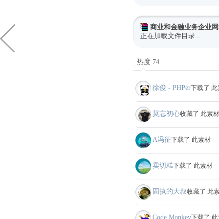
商业和金融业务企业网站b
正在加载文件目录...
热度 74
徐俊 - PHPer
下载了 此
莫忘初心
收藏了 此素
A冯征
下载了 此素材
卖切糕
下载了 此素材
固执的大叔
收藏了 此
Code Monkey
下载了 