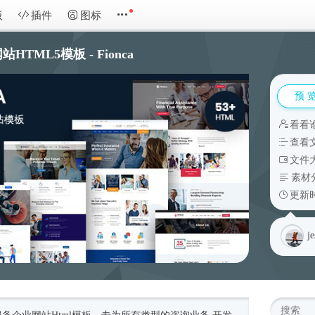
板
插件
图标
TML5模板 - Fionca
预 
看看
查看
文件大
素材
更新时
j